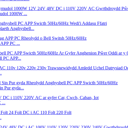
udol 1000W ...
eth Anghysbell...
APP PC ...
l PC APP...
.
Pur gyda...
...
.