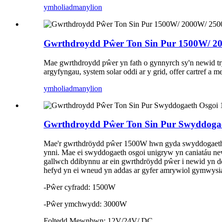
ymholiad
manylion
Gwrthdroydd Pŵer Ton Sin Pur 1500W/ 2
Mae gwrthdroydd pŵer yn fath o gynnyrch sy'n newid tr
argyfyngau, system solar oddi ar y grid, offer cartref a me
ymholiad
manylion
Gwrthdroydd Pŵer Ton Sin Pur Swyddogae
Mae'r gwrthdröydd pŵer 1500W hwn gyda swyddogaeth os
ynni. Mae ei swyddogaeth osgoi unigryw yn caniatáu ne
gallwch ddibynnu ar ein gwrthdröydd pŵer i newid yn dd
hefyd yn ei wneud yn addas ar gyfer amrywiol gymwysiad
-Pŵer cyfradd: 1500W
-Pŵer ymchwydd: 3000W
Foltedd Mewnbwn: 12V/24V/ DC