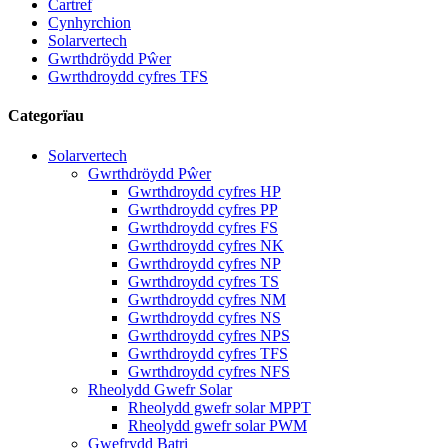
Cartref
Cynhyrchion
Solarvertech
Gwrthdröydd Pŵer
Gwrthdroydd cyfres TFS
Categorïau
Solarvertech
Gwrthdröydd Pŵer
Gwrthdroydd cyfres HP
Gwrthdroydd cyfres PP
Gwrthdroydd cyfres FS
Gwrthdroydd cyfres NK
Gwrthdroydd cyfres NP
Gwrthdroydd cyfres TS
Gwrthdroydd cyfres NM
Gwrthdroydd cyfres NS
Gwrthdroydd cyfres NPS
Gwrthdroydd cyfres TFS
Gwrthdroydd cyfres NFS
Rheolydd Gwefr Solar
Rheolydd gwefr solar MPPT
Rheolydd gwefr solar PWM
Gwefrydd Batri