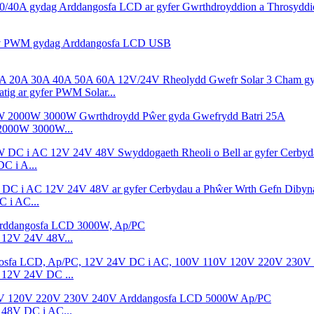
g ar gyfer PWM Solar...
 2000W 3000W...
C i A...
 i AC...
12V 24V 48V...
12V 24V DC ...
48V DC i AC...