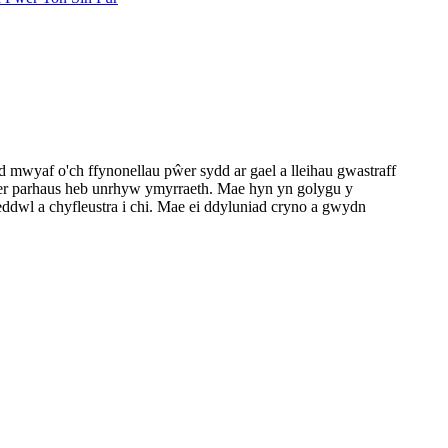
wyaf o'ch ffynonellau pŵer sydd ar gael a lleihau gwastraff
ŵer parhaus heb unrhyw ymyrraeth. Mae hyn yn golygu y
ddwl a chyfleustra i chi. Mae ei ddyluniad cryno a gwydn