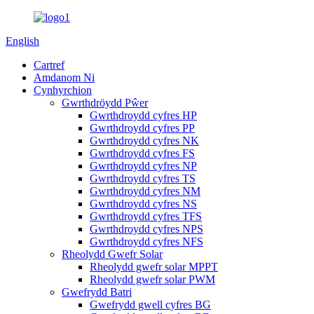
English
Cartref
Amdanom Ni
Cynhyrchion
Gwrthdröydd Pŵer
Gwrthdroydd cyfres HP
Gwrthdroydd cyfres PP
Gwrthdroydd cyfres NK
Gwrthdroydd cyfres FS
Gwrthdroydd cyfres NP
Gwrthdroydd cyfres TS
Gwrthdroydd cyfres NM
Gwrthdroydd cyfres NS
Gwrthdroydd cyfres TFS
Gwrthdroydd cyfres NPS
Gwrthdroydd cyfres NFS
Rheolydd Gwefr Solar
Rheolydd gwefr solar MPPT
Rheolydd gwefr solar PWM
Gwefrydd Batri
Gwefrydd gwell cyfres BG