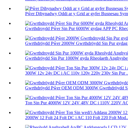
Pŵer Dibynadwy Oddi ar y Grid ar gyfer Busnesau Sym
Gwrthdroydd Pŵer Sin Pur 6000W gydag APP PC Rheola
Gwrthdröydd Pŵer 2000W Gwrthdröydd Sin Pur gydag 
Gwrthdröydd Sin Pur 1000W gyda Rheolaeth Anghysbel
300W 12v 24v DC i AC 110v 120v 220v 230v Sin Pur ..
Gwrthdröydd Pŵer OEM ODM 3000W Gwrthdröydd Sin 
Ton Sin Pur 4000W 12V 24V 48V DC i 110V 220V AC 
2000W 12 Folt 24 Folt DC i AC 110 Folt 220 Folt Mod..