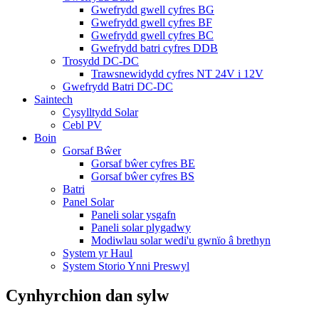
Gwefrydd gwell cyfres BG
Gwefrydd gwell cyfres BF
Gwefrydd gwell cyfres BC
Gwefrydd batri cyfres DDB
Trosydd DC-DC
Trawsnewidydd cyfres NT 24V i 12V
Gwefrydd Batri DC-DC
Saintech
Cysylltydd Solar
Cebl PV
Boin
Gorsaf Bŵer
Gorsaf bŵer cyfres BE
Gorsaf bŵer cyfres BS
Batri
Panel Solar
Paneli solar ysgafn
Paneli solar plygadwy
Modiwlau solar wedi'u gwnïo â brethyn
System yr Haul
System Storio Ynni Preswyl
Cynhyrchion dan sylw