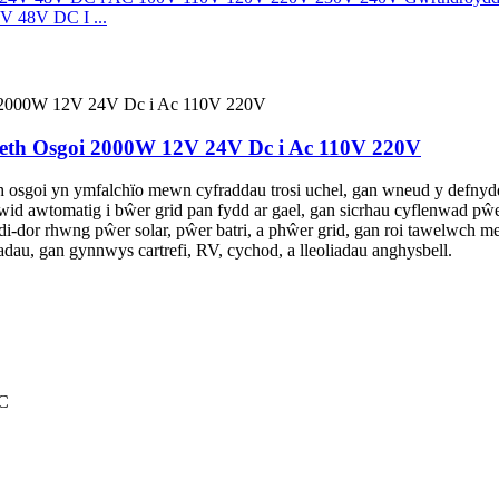
V 48V DC I ...
th Osgoi 2000W 12V 24V Dc i Ac 110V 220V
goi yn ymfalchïo mewn cyfraddau trosi uchel, gan wneud y defnydd m
wid awtomatig i bŵer grid pan fydd ar gael, gan sicrhau cyflenwad p
i-dor rhwng pŵer solar, pŵer batri, a phŵer grid, gan roi tawelwch me
au, gan gynnwys cartrefi, RV, cychod, a lleoliadau anghysbell.
AC