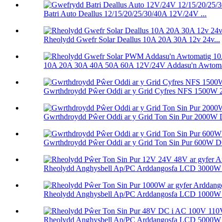
Batri Auto Deallus 12/15/20/25/30/40A 12V/24V ...
Rheolydd Gwefr Solar Deallus 10A 20A 30A 12v 24v...
10A 20A 30A 40A 50A 60A 12V/24V Addasu'n Awtomati
Gwrthdroydd Pŵer Oddi ar y Grid Cyfres NFS 1500W
Gwrthdroydd Pŵer Oddi ar y Grid Ton Sin Pur 2000W D
Gwrthdroydd Pŵer Oddi ar y Grid Ton Sin Pur 600W DC
Rheolydd Anghysbell Ap/PC Arddangosfa LCD 3000W 
Rheolydd Anghysbell Ap/PC Arddangosfa LCD 1000W 
Rheolydd Anghysbell Ap/PC Arddangosfa LCD 5000W 