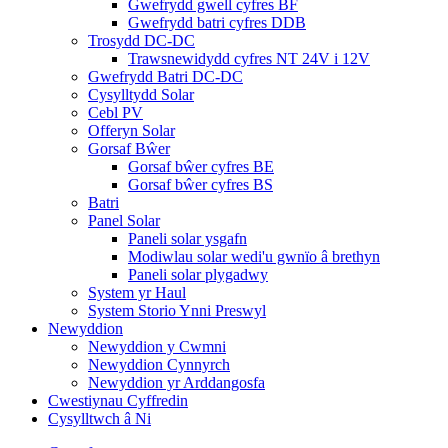
Gwefrydd gwell cyfres BF
Gwefrydd batri cyfres DDB
Trosydd DC-DC
Trawsnewidydd cyfres NT 24V i 12V
Gwefrydd Batri DC-DC
Cysylltydd Solar
Cebl PV
Offeryn Solar
Gorsaf Bŵer
Gorsaf bŵer cyfres BE
Gorsaf bŵer cyfres BS
Batri
Panel Solar
Paneli solar ysgafn
Modiwlau solar wedi'u gwnïo â brethyn
Paneli solar plygadwy
System yr Haul
System Storio Ynni Preswyl
Newyddion
Newyddion y Cwmni
Newyddion Cynnyrch
Newyddion yr Arddangosfa
Cwestiynau Cyffredin
Cysylltwch â Ni