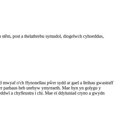
 stêm, post a thelathrebu symudol, diogelwch cyhoeddus,
wyaf o'ch ffynonellau pŵer sydd ar gael a lleihau gwastraff
ŵer parhaus heb unrhyw ymyrraeth. Mae hyn yn golygu y
ddwl a chyfleustra i chi. Mae ei ddyluniad cryno a gwydn