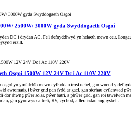
000W/ 2500W/ 3000W gyda Swyddogaeth Osgoi
ydan DC i drydan AC. Fe'i defnyddiwyd yn helaeth mewn ceir, llongau
ysydd eraill.
th Osgoi 1500W 12V 24V Dc i Ac 110V 220V
goi yn ymfalchïo mewn cyfraddau trosi uchel, gan wneud y defnydd m
wid awtomatig i bŵer grid pan fydd ar gael, gan sicrhau cyflenwad p
i-dor rhwng pŵer solar, pŵer batri, a phŵer grid, gan roi tawelwch me
au, gan gynnwys cartrefi, RV, cychod, a lleoliadau anghysbell.