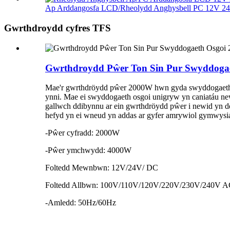
Ap Arddangosfa LCD/Rheolydd Anghysbell PC 12V 24
Gwrthdroydd cyfres TFS
Gwrthdroydd Pŵer Ton Sin Pur Swyddogae
Mae'r gwrthdröydd pŵer 2000W hwn gyda swyddogaeth os
ynni. Mae ei swyddogaeth osgoi unigryw yn caniatáu ne
gallwch ddibynnu ar ein gwrthdröydd pŵer i newid yn dd
hefyd yn ei wneud yn addas ar gyfer amrywiol gymwysiad
-Pŵer cyfradd: 2000W
-Pŵer ymchwydd: 4000W
Foltedd Mewnbwn: 12V/24V/ DC
Foltedd Allbwn: 100V/110V/120V/220V/230V/240V 
-Amledd: 50Hz/60Hz