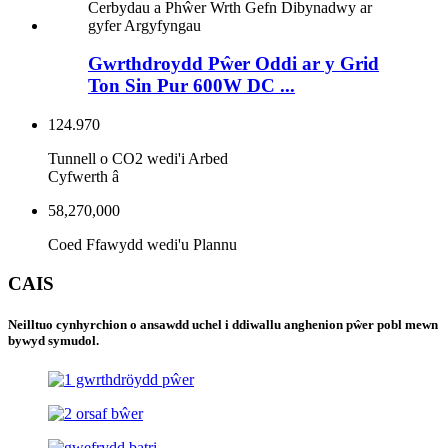
Gwrthdroydd Pŵer Oddi ar y Grid
Ton Sin Pur 600W DC ...
124.970
Tunnell o CO2 wedi'i Arbed
Cyfwerth â
58,270,000
Coed Ffawydd wedi'u Plannu
CAIS
Neilltuo cynhyrchion o ansawdd uchel i ddiwallu anghenion pŵer pobl mewn
bywyd symudol.