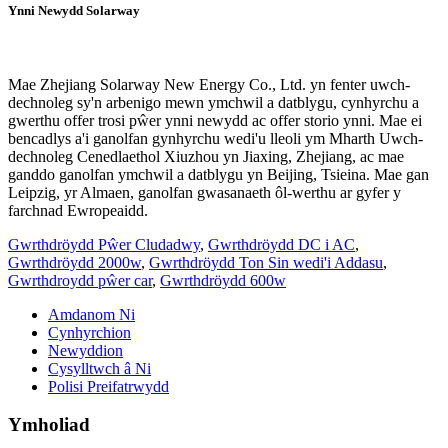
Ynni Newydd Solarway
Mae Zhejiang Solarway New Energy Co., Ltd. yn fenter uwch-
dechnoleg sy'n arbenigo mewn ymchwil a datblygu, cynhyrchu a
gwerthu offer trosi pŵer ynni newydd ac offer storio ynni. Mae ei
bencadlys a'i ganolfan gynhyrchu wedi'u lleoli ym Mharth Uwch-
dechnoleg Cenedlaethol Xiuzhou yn Jiaxing, Zhejiang, ac mae
ganddo ganolfan ymchwil a datblygu yn Beijing, Tsieina. Mae gan
Leipzig, yr Almaen, ganolfan gwasanaeth ôl-werthu ar gyfer y
farchnad Ewropeaidd.
Gwrthdröydd Pŵer Cludadwy
,
Gwrthdröydd DC i AC
,
Gwrthdröydd 2000w
,
Gwrthdröydd Ton Sin wedi'i Addasu
,
Gwrthdroydd pŵer car
,
Gwrthdröydd 600w
Amdanom Ni
Cynhyrchion
Newyddion
Cysylltwch â Ni
Polisi Preifatrwydd
Ymholiad