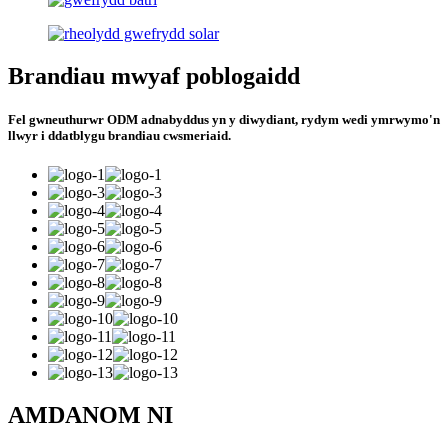
Brandiau mwyaf poblogaidd
Fel gwneuthurwr ODM adnabyddus yn y diwydiant, rydym wedi ymrwymo'n
llwyr i ddatblygu brandiau cwsmeriaid.
AMDANOM NI