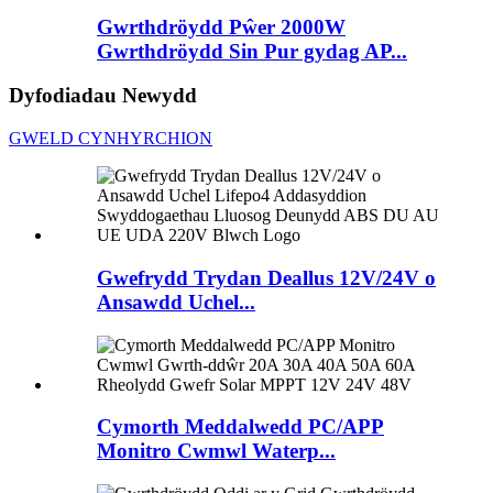
Gwrthdröydd Pŵer 2000W
Gwrthdröydd Sin Pur gydag AP...
Dyfodiadau Newydd
GWELD CYNHYRCHION
Gwefrydd Trydan Deallus 12V/24V o
Ansawdd Uchel...
Cymorth Meddalwedd PC/APP
Monitro Cwmwl Waterp...