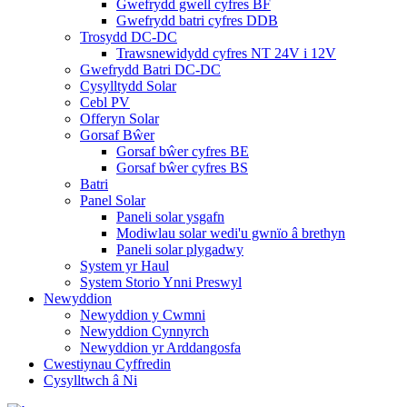
Gwefrydd gwell cyfres BF
Gwefrydd batri cyfres DDB
Trosydd DC-DC
Trawsnewidydd cyfres NT 24V i 12V
Gwefrydd Batri DC-DC
Cysylltydd Solar
Cebl PV
Offeryn Solar
Gorsaf Bŵer
Gorsaf bŵer cyfres BE
Gorsaf bŵer cyfres BS
Batri
Panel Solar
Paneli solar ysgafn
Modiwlau solar wedi'u gwnïo â brethyn
Paneli solar plygadwy
System yr Haul
System Storio Ynni Preswyl
Newyddion
Newyddion y Cwmni
Newyddion Cynnyrch
Newyddion yr Arddangosfa
Cwestiynau Cyffredin
Cysylltwch â Ni