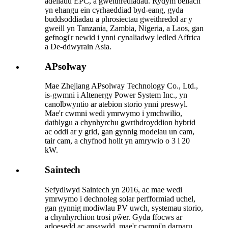
adeiladu EPC, a gweithrediadau. Rydym bellach
yn ehangu ein cyrhaeddiad byd-eang, gyda
buddsoddiadau a phrosiectau gweithredol ar y
gweill yn Tanzania, Zambia, Nigeria, a Laos, gan
gefnogi'r newid i ynni cynaliadwy ledled Affrica
a De-ddwyrain Asia.
APsolway
Mae Zhejiang APsolway Technology Co., Ltd.,
is-gwmni i Altenergy Power System Inc., yn
canolbwyntio ar atebion storio ynni preswyl.
Mae'r cwmni wedi ymrwymo i ymchwilio,
datblygu a chynhyrchu gwrthdroyddion hybrid
ac oddi ar y grid, gan gynnig modelau un cam,
tair cam, a chyfnod hollt yn amrywio o 3 i 20
kW.
Saintech
Sefydlwyd Saintech yn 2016, ac mae wedi
ymrwymo i dechnoleg solar perfformiad uchel,
gan gynnig modiwlau PV uwch, systemau storio,
a chynhyrchion trosi pŵer. Gyda ffocws ar
arloesedd ac ansawdd, mae'r cwmni'n darparu