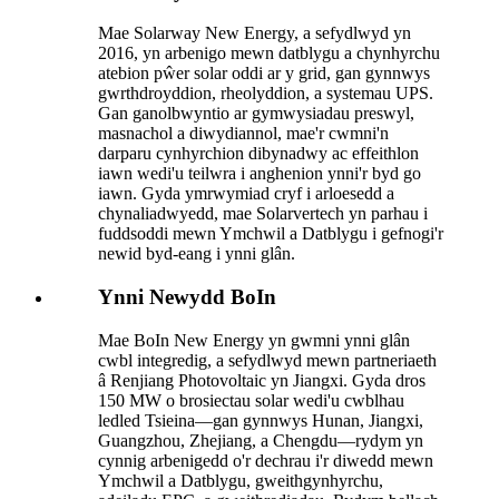
Mae Solarway New Energy, a sefydlwyd yn
2016, yn arbenigo mewn datblygu a chynhyrchu
atebion pŵer solar oddi ar y grid, gan gynnwys
gwrthdroyddion, rheolyddion, a systemau UPS.
Gan ganolbwyntio ar gymwysiadau preswyl,
masnachol a diwydiannol, mae'r cwmni'n
darparu cynhyrchion dibynadwy ac effeithlon
iawn wedi'u teilwra i anghenion ynni'r byd go
iawn. Gyda ymrwymiad cryf i arloesedd a
chynaliadwyedd, mae Solarvertech yn parhau i
fuddsoddi mewn Ymchwil a Datblygu i gefnogi'r
newid byd-eang i ynni glân.
Ynni Newydd BoIn
Mae BoIn New Energy yn gwmni ynni glân
cwbl integredig, a sefydlwyd mewn partneriaeth
â Renjiang Photovoltaic yn Jiangxi. Gyda dros
150 MW o brosiectau solar wedi'u cwblhau
ledled Tsieina—gan gynnwys Hunan, Jiangxi,
Guangzhou, Zhejiang, a Chengdu—rydym yn
cynnig arbenigedd o'r dechrau i'r diwedd mewn
Ymchwil a Datblygu, gweithgynhyrchu,