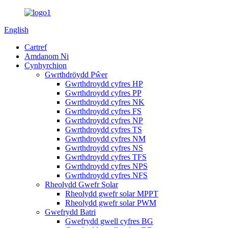
English
Cartref
Amdanom Ni
Cynhyrchion
Gwrthdröydd Pŵer
Gwrthdroydd cyfres HP
Gwrthdroydd cyfres PP
Gwrthdroydd cyfres NK
Gwrthdroydd cyfres FS
Gwrthdroydd cyfres NP
Gwrthdroydd cyfres TS
Gwrthdroydd cyfres NM
Gwrthdroydd cyfres NS
Gwrthdroydd cyfres TFS
Gwrthdroydd cyfres NPS
Gwrthdroydd cyfres NFS
Rheolydd Gwefr Solar
Rheolydd gwefr solar MPPT
Rheolydd gwefr solar PWM
Gwefrydd Batri
Gwefrydd gwell cyfres BG