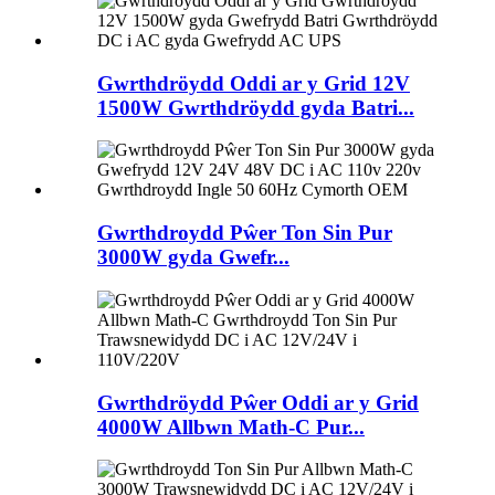
Gwrthdröydd Oddi ar y Grid 12V
1500W Gwrthdröydd gyda Batri...
Gwrthdroydd Pŵer Ton Sin Pur
3000W gyda Gwefr...
Gwrthdröydd Pŵer Oddi ar y Grid
4000W Allbwn Math-C Pur...