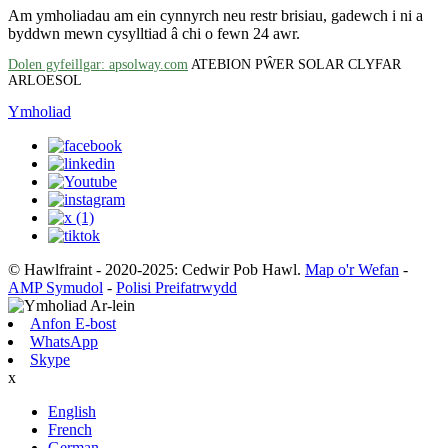
Am ymholiadau am ein cynnyrch neu restr brisiau, gadewch i ni a
byddwn mewn cysylltiad â chi o fewn 24 awr.
Dolen gyfeillgar: apsolway.com
ATEBION PŴER SOLAR CLYFAR
ARLOESOL
Ymholiad
© Hawlfraint - 2020-2025: Cedwir Pob Hawl.
Map o'r Wefan
-
AMP Symudol
-
Polisi Preifatrwydd
Anfon E-bost
WhatsApp
Skype
x
English
French
German