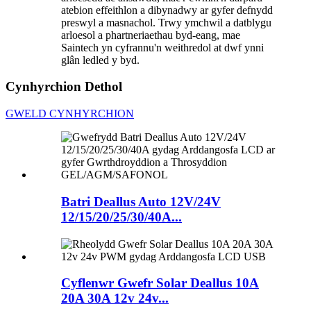
atebion effeithlon a dibynadwy ar gyfer defnydd
preswyl a masnachol. Trwy ymchwil a datblygu
arloesol a phartneriaethau byd-eang, mae
Saintech yn cyfrannu'n weithredol at dwf ynni
glân ledled y byd.
Cynhyrchion Dethol
GWELD CYNHYRCHION
Batri Deallus Auto 12V/24V
12/15/20/25/30/40A...
Cyflenwr Gwefr Solar Deallus 10A
20A 30A 12v 24v...