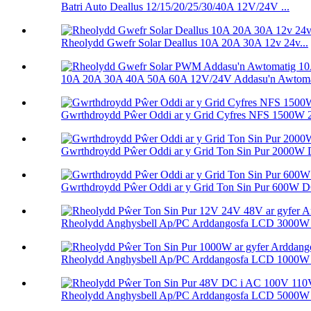
Batri Auto Deallus 12/15/20/25/30/40A 12V/24V ...
Rheolydd Gwefr Solar Deallus 10A 20A 30A 12v 24v...
10A 20A 30A 40A 50A 60A 12V/24V Addasu'n Awtomati
Gwrthdroydd Pŵer Oddi ar y Grid Cyfres NFS 1500W
Gwrthdroydd Pŵer Oddi ar y Grid Ton Sin Pur 2000W D
Gwrthdroydd Pŵer Oddi ar y Grid Ton Sin Pur 600W DC
Rheolydd Anghysbell Ap/PC Arddangosfa LCD 3000W 
Rheolydd Anghysbell Ap/PC Arddangosfa LCD 1000W 
Rheolydd Anghysbell Ap/PC Arddangosfa LCD 5000W 