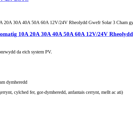
matig 10A 20A 30A 40A 50A 60A 12V/24V Rheolydd 
lonrwydd da eich system PV.
u am dymheredd
rynt, cylched fer, gor-dymheredd, anfantais cerrynt, mellt ac ati)