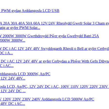
g ar gyfer PWM Solar...
 2000W 3000W...
C i A...
 i AC...
12V 24V 48V...
12V 24V DC ...
48V DC i AC...