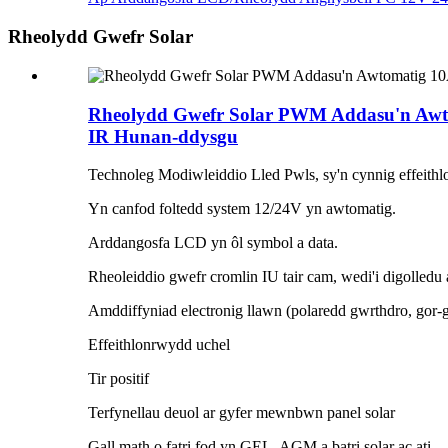
Rheolydd Gwefr Solar
Rheolydd Gwefr Solar PWM Addasu'n Awto
IR Hunan-ddysgu
Technoleg Modiwleiddio Lled Pwls, sy'n cynnig effeith
Yn canfod foltedd system 12/24V yn awtomatig.
Arddangosfa LCD yn ôl symbol a data.
Rheoleiddio gwefr cromlin IU tair cam, wedi'i digolled
Amddiffyniad electronig llawn (polaredd gwrthdro, gor-ger
Effeithlonrwydd uchel
Tir positif
Terfynellau deuol ar gyfer mewnbwn panel solar
Gall math o fatri fod yn GEL, AGM a batri solar ac ati.