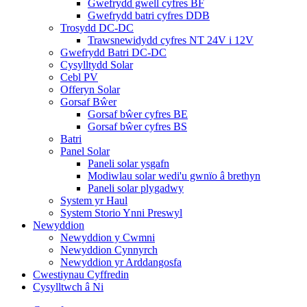
Gwefrydd gwell cyfres BF
Gwefrydd batri cyfres DDB
Trosydd DC-DC
Trawsnewidydd cyfres NT 24V i 12V
Gwefrydd Batri DC-DC
Cysylltydd Solar
Cebl PV
Offeryn Solar
Gorsaf Bŵer
Gorsaf bŵer cyfres BE
Gorsaf bŵer cyfres BS
Batri
Panel Solar
Paneli solar ysgafn
Modiwlau solar wedi'u gwnïo â brethyn
Paneli solar plygadwy
System yr Haul
System Storio Ynni Preswyl
Newyddion
Newyddion y Cwmni
Newyddion Cynnyrch
Newyddion yr Arddangosfa
Cwestiynau Cyffredin
Cysylltwch â Ni