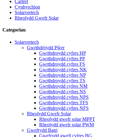
Cartref
Cynhyrchion
Solarvertech
Rheolydd Gwefr Solar
Categorïau
Solarvertech
Gwrthdröydd Pŵer
Gwrthdroydd cyfres HP
Gwrthdroydd cyfres PP
Gwrthdroydd cyfres FS
Gwrthdroydd cyfres NK
Gwrthdroydd cyfres NP
Gwrthdroydd cyfres TS
Gwrthdroydd cyfres NM
Gwrthdroydd cyfres NS
Gwrthdroydd cyfres NPS
Gwrthdroydd cyfres TFS
Gwrthdroydd cyfres NFS
Rheolydd Gwefr Solar
Rheolydd gwefr solar MPPT
Rheolydd gwefr solar PWM
Gwefrydd Batri
Gwefrydd gwell cyfres BG