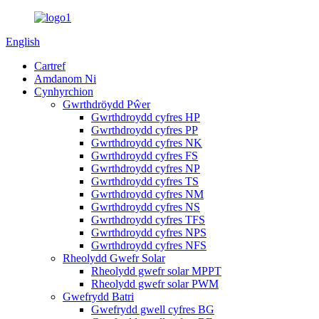
English
Cartref
Amdanom Ni
Cynhyrchion
Gwrthdröydd Pŵer
Gwrthdroydd cyfres HP
Gwrthdroydd cyfres PP
Gwrthdroydd cyfres NK
Gwrthdroydd cyfres FS
Gwrthdroydd cyfres NP
Gwrthdroydd cyfres TS
Gwrthdroydd cyfres NM
Gwrthdroydd cyfres NS
Gwrthdroydd cyfres TFS
Gwrthdroydd cyfres NPS
Gwrthdroydd cyfres NFS
Rheolydd Gwefr Solar
Rheolydd gwefr solar MPPT
Rheolydd gwefr solar PWM
Gwefrydd Batri
Gwefrydd gwell cyfres BG