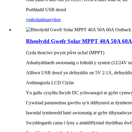
Porthladd USB deuol
ymholiad
manylion
Rheolydd Gwefr Solar MPPT 40A 50A 60A 
Gyda thraciwr pwynt pŵer uchaf (MPPT)
Adnabyddiaeth awtomatig o foltedd y system (12/24V n
Allbwn USB deuol yn defnyddio un 5V 2.1A, defnyddiw
Arddangosfa LCD Clyfar
Yn gallu cysylltu llwyth DC ychwanegol ar gyfer cymw
Cywiriad paramedrau gwefru sy'n ddibynnol ar dymhere
Iawndal tymheredd batri awtomatig ar gyfer dibynadwye
Swyddogaeth camu i fyny a amddiffyniad rhyddhau dwfn