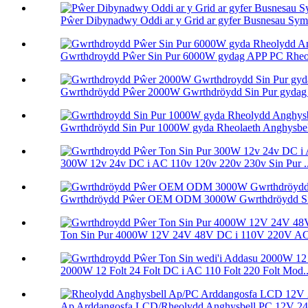
Pŵer Dibynadwy Oddi ar y Grid ar gyfer Busnesau Sym
Gwrthdroydd Pŵer Sin Pur 6000W gydag APP PC Rheola
Gwrthdröydd Pŵer 2000W Gwrthdröydd Sin Pur gydag 
Gwrthdröydd Sin Pur 1000W gyda Rheolaeth Anghysbel
300W 12v 24v DC i AC 110v 120v 220v 230v Sin Pur ..
Gwrthdröydd Pŵer OEM ODM 3000W Gwrthdröydd Sin 
Ton Sin Pur 4000W 12V 24V 48V DC i 110V 220V AC 
2000W 12 Folt 24 Folt DC i AC 110 Folt 220 Folt Mod..
Ap Arddangosfa LCD/Rheolydd Anghysbell PC 12V 24