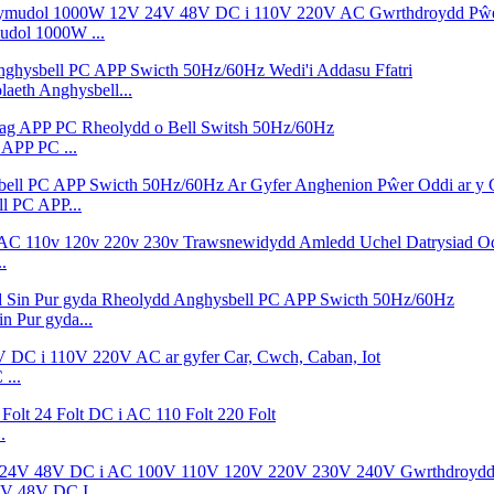
udol 1000W ...
eth Anghysbell...
APP PC ...
l PC APP...
.
Pur gyda...
...
.
V 48V DC I ...