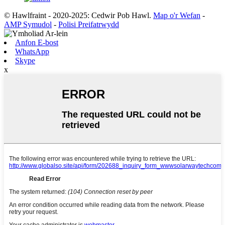
© Hawlfraint - 2020-2025: Cedwir Pob Hawl.
Map o'r Wefan
-
AMP Symudol
-
Polisi Preifatrwydd
Anfon E-bost
WhatsApp
Skype
x