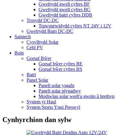
Gwefrydd gwell cyfres BF
Gwefrydd gwell cyfres BC
Gwefrydd batri cyfres DDB
Trosydd DC-DC
Trawsnewidydd cyfres NT 24V i 12V
Gwefrydd Batri DC-DC
Saintech
Cysylltydd Solar
Cebl PV
Boin
Gorsaf Bŵer
Gorsaf bŵer cyfres BE
Gorsaf bŵer cyfres BS
Batri
Panel Solar
Paneli solar ysgafn
Paneli solar plygadwy
Modiwlau solar wedi'u gwnïo â brethyn
System yr Haul
System Storio Ynni Preswyl
Cynhyrchion dan sylw