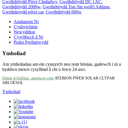
Gwrthdröydd Pŵer Cludadwy
,
Gwrthdröydd DC i AC
,
Gwrthdröydd 2000w
,
Gwrthdröydd Ton Sin wedi'i Addasu
,
Gwrthdroydd pŵer car
,
Gwrthdröydd 600w
Amdanom Ni
Cynhyrchion
Newyddion
Cysylltwch â Ni
Polisi Preifatrwydd
Ymholiad
Am ymholiadau am ein cynnyrch neu restr brisiau, gadewch i ni a
byddwn mewn cysylltiad â chi o fewn 24 awr.
Dolen gyfeillgar: apsolway.com
ATEBION PŴER SOLAR CLYFAR
ARLOESOL
Ymholiad