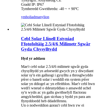
Tystysgrif: Ardystiedig CE
Gradd IP: IP67
Tymheredd Gweithredu: -40 ~ + 90ºC
ymholiad
manylion
Cebl Solar Llinell Estyniad
Ffotofoltäig 2.5/4/6 Milimetr Sgwâr
Gyda Chysylltydd
Hyd yr addasu
Mae'r cebl solar 2.5/4/6 milimetr sgwâr gyda
chysylltydd yn arloesedd gwych yn y diwydiant
solar sy'n ein galluogi i gysylltu a throsglwyddo
pŵer o baneli solar i weddill ein system pŵer
solar yn ddiogel ac yn effeithlon. Mae'r cebl hwn
wedi'i wneud o ddeunyddiau o ansawdd uchel
sy'n wydn ac yn gallu gwrthsefyll ffactorau
amgylcheddol, gan sicrhau y bydd yn para am
flynyddoedd heb ddadelfennu.
Un o nodweddion gorau'r cebl hwn yw ei