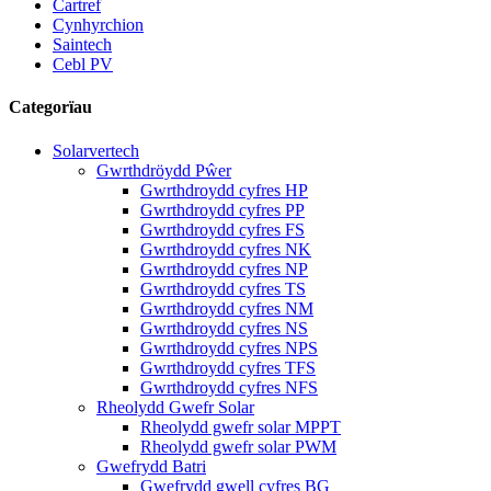
Cartref
Cynhyrchion
Saintech
Cebl PV
Categorïau
Solarvertech
Gwrthdröydd Pŵer
Gwrthdroydd cyfres HP
Gwrthdroydd cyfres PP
Gwrthdroydd cyfres FS
Gwrthdroydd cyfres NK
Gwrthdroydd cyfres NP
Gwrthdroydd cyfres TS
Gwrthdroydd cyfres NM
Gwrthdroydd cyfres NS
Gwrthdroydd cyfres NPS
Gwrthdroydd cyfres TFS
Gwrthdroydd cyfres NFS
Rheolydd Gwefr Solar
Rheolydd gwefr solar MPPT
Rheolydd gwefr solar PWM
Gwefrydd Batri
Gwefrydd gwell cyfres BG