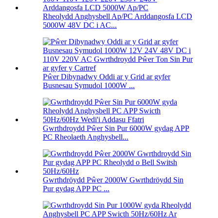
Rheolydd Anghysbell Ap/PC Arddangosfa LCD
5000W 48V DC i AC...
Pŵer Dibynadwy Oddi ar y Grid ar gyfer
Busnesau Symudol 1000W ...
Gwrthdroydd Pŵer Sin Pur 6000W gydag APP
PC Rheolaeth Anghysbell...
Gwrthdröydd Pŵer 2000W Gwrthdröydd Sin
Pur gydag APP PC ...