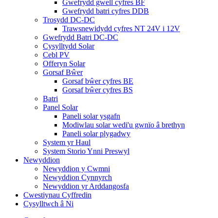
Gwefrydd gwell cyfres BF
Gwefrydd batri cyfres DDB
Trosydd DC-DC
Trawsnewidydd cyfres NT 24V i 12V
Gwefrydd Batri DC-DC
Cysylltydd Solar
Cebl PV
Offeryn Solar
Gorsaf Bŵer
Gorsaf bŵer cyfres BE
Gorsaf bŵer cyfres BS
Batri
Panel Solar
Paneli solar ysgafn
Modiwlau solar wedi'u gwnïo â brethyn
Paneli solar plygadwy
System yr Haul
System Storio Ynni Preswyl
Newyddion
Newyddion y Cwmni
Newyddion Cynnyrch
Newyddion yr Arddangosfa
Cwestiynau Cyffredin
Cysylltwch â Ni