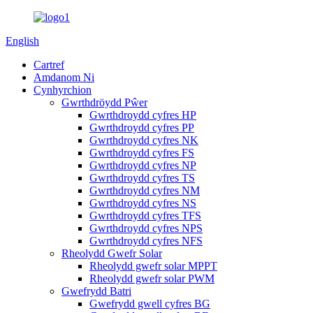
English
Cartref
Amdanom Ni
Cynhyrchion
Gwrthdröydd Pŵer
Gwrthdroydd cyfres HP
Gwrthdroydd cyfres PP
Gwrthdroydd cyfres NK
Gwrthdroydd cyfres FS
Gwrthdroydd cyfres NP
Gwrthdroydd cyfres TS
Gwrthdroydd cyfres NM
Gwrthdroydd cyfres NS
Gwrthdroydd cyfres TFS
Gwrthdroydd cyfres NPS
Gwrthdroydd cyfres NFS
Rheolydd Gwefr Solar
Rheolydd gwefr solar MPPT
Rheolydd gwefr solar PWM
Gwefrydd Batri
Gwefrydd gwell cyfres BG