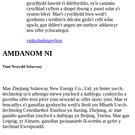
gysylltydd hawdd ei ddefnyddio, sy'n caniatáu
cysylltiad cyflym a diogel rhwng y panel solar a'r
system bŵer. Mae'r cysylltydd hwn wedi'i
gynllunio i weithio'n ddi-dor gyda'r cebl solar
sgwâr, gan ddileu'r angen am unrhyw addaswyr
neu offer ychwanegol.
ymholiad
manylion
AMDANOM NI
Ynni Newydd Solarway
Mae Zhejiang Solarway New Energy Co., Ltd. yn fenter uwch-
dechnoleg sy'n arbenigo mewn ymchwil a datblygu, cynhyrchu a
gwerthu offer trosi pŵer ynni newydd ac offer storio ynni. Mae ei
bencadlys a'i ganolfan gynhyrchu wedi'u lleoli ym Mharth Uwch-
dechnoleg Cenedlaethol Xiuzhou yn Jiaxing, Zhejiang, ac mae
ganddo ganolfan ymchwil a datblygu yn Beijing, Tsieina. Mae gan
Leipzig, yr Almaen, ganolfan gwasanaeth ôl-werthu ar gyfer y
farchnad Ewropeaidd.